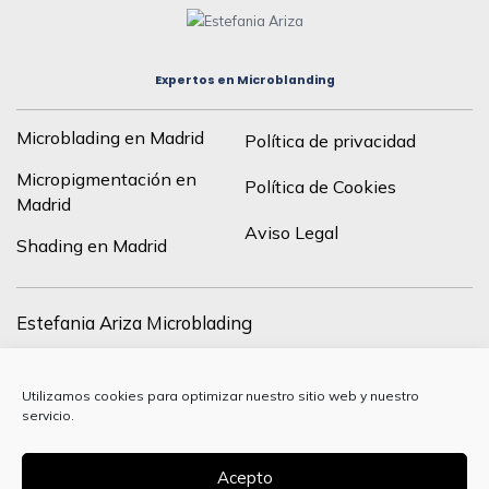
Expertos en Microblanding
Microblading en Madrid
Política de privacidad
Micropigmentación en
Política de Cookies
Madrid
Aviso Legal
Shading en Madrid
Estefania Ariza Microblading
C/ de Francisco Silvela, 43, drch, 28028 Madrid, España
Utilizamos cookies para optimizar nuestro sitio web y nuestro
+34 627 24 37 84
servicio.
info@estefania-ariza.com
Acepto