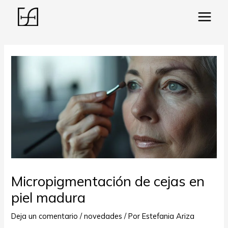
Main
Menu
ar
Micropigmentación de cejas en
piel madura
Deja un comentario
/
novedades
/ Por
Estefania Ariza