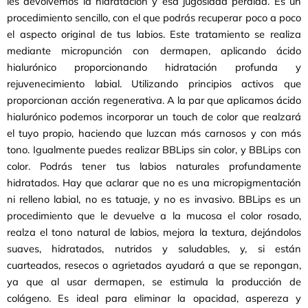
les devolvemos la hidratación y esa jugosidad perdida. Es un
procedimiento sencillo, con el que podrás recuperar poco a poco
el aspecto original de tus labios. Este tratamiento se realiza
mediante micropunción con dermapen, aplicando ácido
hialurónico proporcionando hidratación profunda y
rejuvenecimiento labial. Utilizando principios activos que
proporcionan acción regenerativa. A la par que aplicamos ácido
hialurónico podemos incorporar un touch de color que realzará
el tuyo propio, haciendo que luzcan más carnosos y con más
tono. Igualmente puedes realizar BBLips sin color, y BBLips con
color. Podrás tener tus labios naturales profundamente
hidratados. Hay que aclarar que no es una micropigmentación
ni relleno labial, no es tatuaje, y no es invasivo. BBLips es un
procedimiento que le devuelve a la mucosa el color rosado,
realza el tono natural de labios, mejora la textura, dejándolos
suaves, hidratados, nutridos y saludables, y, si están
cuarteados, resecos o agrietados ayudará a que se repongan,
ya que al usar dermapen, se estimula la producción de
colágeno. Es ideal para eliminar la opacidad, aspereza y