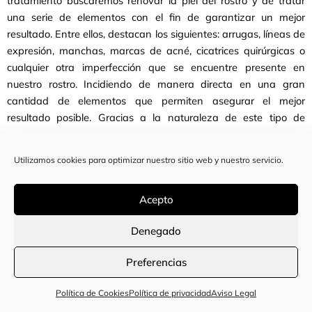
tratamiento buscaremos renovar la piel del rostro y de tratar
una serie de elementos con el fin de garantizar un mejor
resultado. Entre ellos, destacan los siguientes: arrugas, líneas de
expresión, manchas, marcas de acné, cicatrices quirúrgicas o
cualquier otra imperfección que se encuentre presente en
nuestro rostro. Incidiendo de manera directa en una gran
cantidad de elementos que permiten asegurar el mejor
resultado posible. Gracias a la naturaleza de este tipo de
tratamientos, se promueve la formación de colágeno y de
elastina de manera completamente natural. Consiguiendo una
Utilizamos cookies para optimizar nuestro sitio web y nuestro servicio.
piel más elástica, firme, jugosa y con buen aspecto. Se trata de
un tratamiento facial especialmente innovador capaz de
Acepto
rejuvenecer y de mejorar la piel de nuestro rostro, capaz
también de eliminar las imperfecciones de la piel con el objetivo
Denegado
de poder lucir una piel perfecta en todo momento. Los
resultados son visibles desde la primera sesión, gracias al nivel
Preferencias
de hidratación y jugosidad conseguidos, pero será a partir de la
tercera sesión cuando los resultados sean aún más notorios y
Política de Cookies
Política de privacidad
Aviso Legal
evidentes. Se recomiendan sesiones mensuales y un protocolo