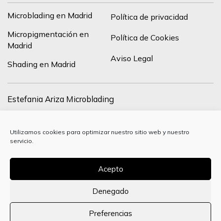
Microblading en Madrid
Política de privacidad
Micropigmentación en
Política de Cookies
Madrid
Aviso Legal
Shading en Madrid
Estefania Ariza Microblading
C/ de Francisco Silvela, 43, drch, 28028 Madrid, España
Utilizamos cookies para optimizar nuestro sitio web y nuestro
+34 627 24 37 84
servicio.
info@estefania-ariza.com
Acepto
Denegado
Preferencias