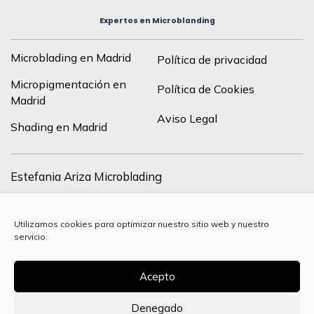
Expertos en Microblanding
Microblading en Madrid
Política de privacidad
Micropigmentación en
Política de Cookies
Madrid
Aviso Legal
Shading en Madrid
Estefania Ariza Microblading
C/ de Francisco Silvela, 43, drch, 28028 Madrid, España
Utilizamos cookies para optimizar nuestro sitio web y nuestro
+34 627 24 37 84
servicio.
info@estefania-ariza.com
Acepto
Denegado