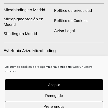
Microblading en Madrid
Política de privacidad
Micropigmentación en
Política de Cookies
Madrid
Aviso Legal
Shading en Madrid
Estefania Ariza Microblading
C/ de Francisco Silvela, 43, drch, 28028 Madrid, España
Utilizamos cookies para optimizar nuestro sitio web y nuestro
+34 627 24 37 84
servicio.
info@estefania-ariza.com
Acepto
Denegado
Preferencias