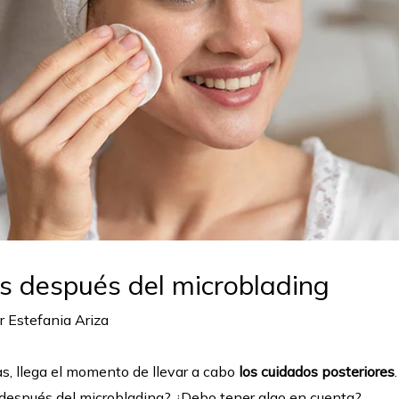
as después del microblading
or
Estefania Ariza
as, llega el momento de llevar a cabo
los cuidados posteriores
s después del microblading? ¿Debo tener algo en cuenta?